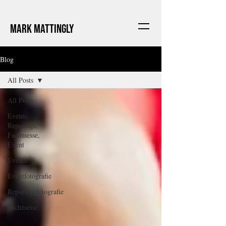
Mark Mattingly
Blog
All Posts
All Posts
Events,
Reportage,
Fachmesse,
Event
Events
Eventfotografie
Reportagefotografie
Fachmesse