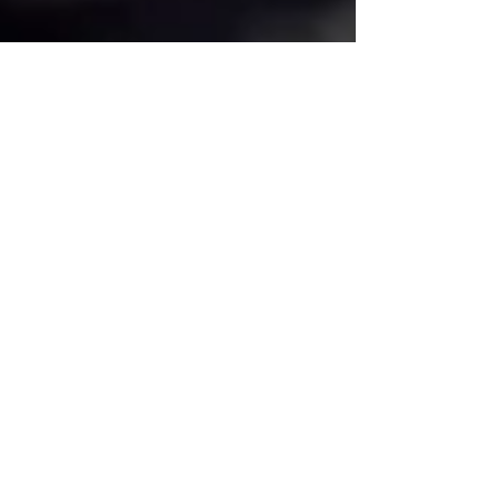
Mark Mattingly
6. Nov. 2025
1 Min. Lesezeit
Apothekentour Duisburg
Eventreportage der Apothekentour