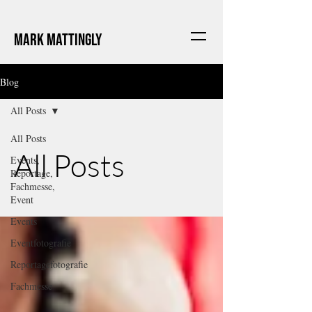
Mark Mattingly
Blog
All Posts
All Posts
All Posts
Events,
Reportage,
Fachmesse,
Event
Events
Eventfotografie
Reportagefotografie
Fachmesse