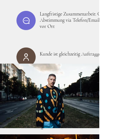
Langfristige Zusammenarbeit: Grobe
Abstimmung via Telefon/Email, Feinabstimmung
vor Ort
Kunde ist gleichzeitig Auftraggeber und Model
Öffentlicher
Raum, vom
Fotografen
gescoutet
und mit
Kunden
abgesproche
n