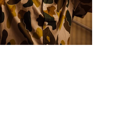
Mark
Mattingly
Mark Mattingly – Businessfotograf in
Berlin
. Spezialisiert auf
Eventfotografie
,
Mitarbeiterportraits
und
Industriefotografie
für Unternehmen
und Agenturen.